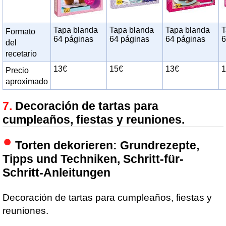
Tapa blanda
Tapa blanda
Tapa blanda
T
Formato
64 páginas
64 páginas
64 páginas
6
del
recetario
13€
15€
13€
1
Precio
aproximado
Decoración de tartas para
cumpleaños, fiestas y reuniones.
Torten dekorieren: Grundrezepte,
Tipps und Techniken, Schritt-für-
Schritt-Anleitungen
Decoración de tartas para cumpleaños, fiestas y
reuniones.