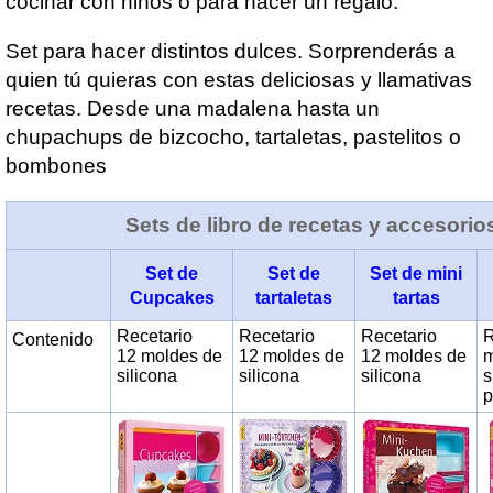
cocinar con niños o para hacer un regalo.
Set para hacer distintos dulces. Sorprenderás a
quien tú quieras con estas deliciosas y llamativas
recetas. Desde una madalena hasta un
chupachups de bizcocho, tartaletas, pastelitos o
bombones
Sets de libro de recetas y accesorio
Set de
Set de
Set de mini
Cupcakes
tartaletas
tartas
Recetario
Recetario
Recetario
R
Contenido
12 moldes de
12 moldes de
12 moldes de
m
silicona
silicona
silicona
s
p