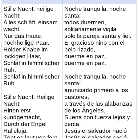
Stille Nacht, heilige
Noche tranquila, noche
Nacht!
santa!
Alles schläft, einsam
todos duermen,
wacht
solitariamente vigila
Nur das traute,
sólo la pareja santa y fiel.
hochheilige Paar.
El gracioso niño con el
Holder Knabe im
pelo rizado,
lockigen Haar,
duerme en paz,
Schlaf in himmlischer
duerme en paz.
Ruh,
Schlaf in himmlischer
Noche tranquila, noche
Ruh.
santa!
anunciado primero a los
Stille Nacht, Heilige
pastores,
Nacht!
a través de las alabanzas
Hirten erst
de los Ángeles.
kundgemacht,
Suena con fuerza lejos y
Durch der Engel
cerca:
Halleluja.
Jesús el salvador nació
Tönt es laut von fern
Jesús el salvador nació