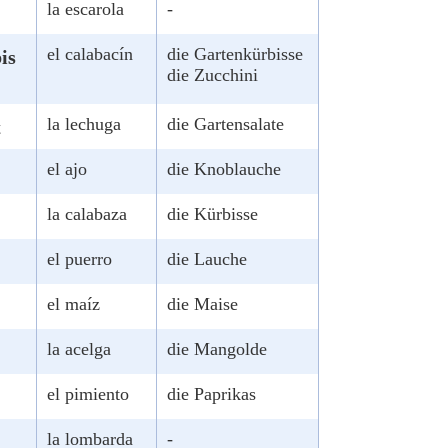
la escarola
-
el calabacín
die Gartenkürbisse
is
die Zucchini
la lechuga
die Gartensalate
t
el ajo
die Knoblauche
la calabaza
die Kürbisse
el puerro
die Lauche
el maíz
die Maise
la acelga
die Mangolde
el pimiento
die Paprikas
la lombarda
-