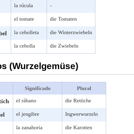
la rúcula
-
el tomate
die Tomaten
la cebolleta
die Winterzwiebeln
bel
la cebolla
die Zwiebeln
os (Wurzelgemüse)
Significado
Plural
el rábano
die Rettiche
tich
el jengibre
Ingwerwurzeln
el
la zanahoria
die Karotten