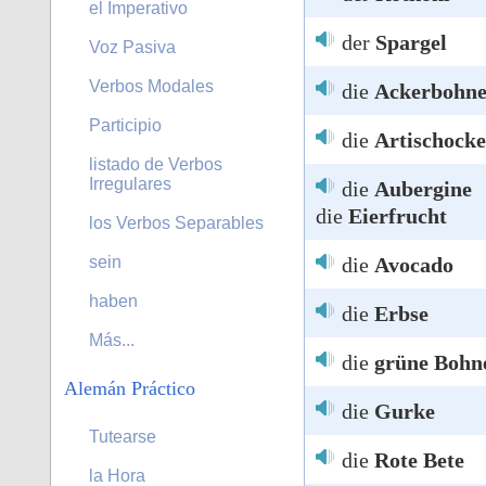
el Imperativo
der
Spargel
Voz Pasiva
Verbos Modales
die
Ackerbohn
Participio
die
Artischocke
listado de Verbos
Irregulares
die
Aubergine
die
Eierfrucht
los Verbos Separables
die
Avocado
sein
haben
die
Erbse
Más...
die
grüne Bohn
Alemán Práctico
die
Gurke
Tutearse
die
Rote Bete
la Hora