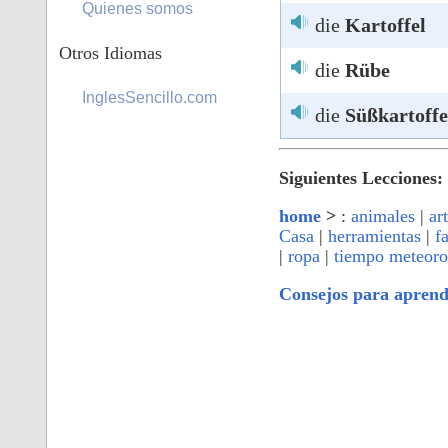
Quienes somos
die
Kartoffel
Otros Idiomas
die
Rübe
InglesSencillo.com
die
Süßkartoffe
Siguientes Lecciones:
home
>
:
animales
|
ar
Casa
|
herramientas
|
f
|
ropa
|
tiempo meteoro
Consejos para apren