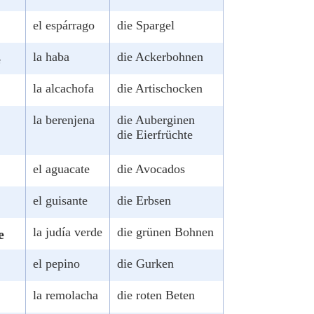
el espárrago
die Spargel
la haba
die Ackerbohnen
e
la alcachofa
die Artischocken
la berenjena
die Auberginen
die Eierfrüchte
el aguacate
die Avocados
el guisante
die Erbsen
la judía verde
die grünen Bohnen
e
el pepino
die Gurken
la remolacha
die roten Beten