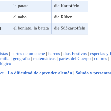
la patata
die Kartoffeln
el nabo
die Rüben
el boniato, la batata
die Süßkartoffeln
l
tistas
|
partes de un coche
|
barcos
|
días Festivos
|
especias y 
amilia
|
geografía
|
matemáticas
|
partes del Cuerpo
|
colores
|
lógico
der
|
La dificultad de aprender alemán
|
Saludo y presenta