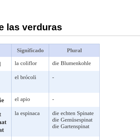
e las verduras
Significado
Plural
la coliflor
die Blumenkohle
l
el brócoli
-
el apio
-
ie
la espinaca
die echten Spinate
t
die Gemüsespinat
nat
die Gartenspinat
at