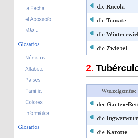
die
Rucola
la Fecha
el Apóstrofo
die
Tomate
Más...
die
Winterzwie
Glosarios
die
Zwiebel
Números
Tubércul
Alfabeto
Países
Wurzelgemüse
Familia
Colores
der
Garten-Ret
Informática
die
Ingwerwurz
Glosarios
die
Karotte