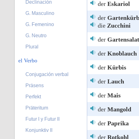
Declinación
der
Eskariol
G. Masculino
der
Gartenkürb
G. Femenino
die
Zucchini
G. Neutro
der
Gartensala
Plural
der
Knoblauch
el Verbo
der
Kürbis
Conjugación verbal
der
Lauch
Präsens
der
Mais
Perfekt
Präteritum
der
Mangold
Futur I y Futur II
der
Paprika
Konjunktiv II
der
Rotkohl