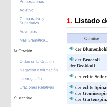
Preposiciones
Adjetivo
Listado d
Comparativo y
Superlativo
Adverbios
Gemüse
Más Gramática...
der
Blumenkoh
la Oración
der
Broccoli
Orden en la Oración
der
Brokkoli
Negación y Afirmación
der
echte Seller
Interrogación
der
echte Spina
Oraciones Relativas
der
Gemüsespi
Sustantivo
der
Gartenspin