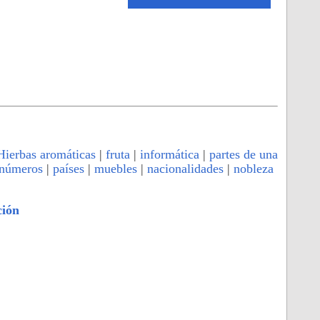
Hierbas aromáticas
|
fruta
|
informática
|
partes de una
números
|
países
|
muebles
|
nacionalidades
|
nobleza
ción