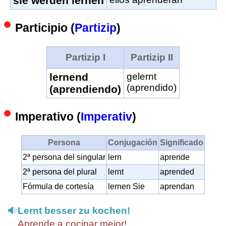
sie werden lernen
Participio (
Partizip
)
Partizip I
Partizip II
lernend
gelernt
(aprendido)
(aprendiendo)
Imperativo (
Imperativ
)
Persona
Conjugación
Significado
2ª persona del singular
lern
aprende
2ª persona del plural
lernt
aprended
Fórmula de cortesía
lernen Sie
aprendan
Lernt besser zu kochen!
Aprende a cocinar mejor!