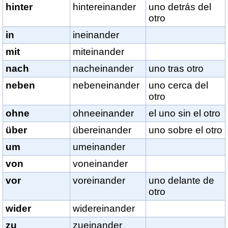
hinter
hintereinander
uno detrás del
otro
in
ineinander
mit
miteinander
nach
nacheinander
uno tras otro
neben
nebeneinander
uno cerca del
otro
ohne
ohneeinander
el uno sin el otro
über
übereinander
uno sobre el otro
um
umeinander
von
voneinander
vor
voreinander
uno delante de
otro
wider
widereinander
zu
zueinander