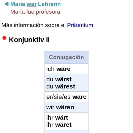
Maria
war
Lehrerin
María fue profesora
Más información sobre el
Präteritum
Konjunktiv II
Conjugación
ich
wäre
du
wärst
du
wärest
er/sie/es
wäre
wir
wären
ihr
wärt
ihr
wäret