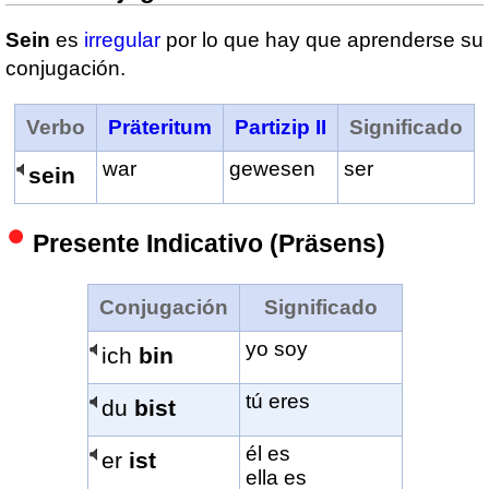
Sein
es
irregular
por lo que hay que aprenderse su
conjugación.
Verbo
Präteritum
Partizip II
Significado
war
gewesen
ser
sein
Presente Indicativo (Präsens)
Conjugación
Significado
yo soy
ich
bin
tú eres
du
bist
él es
er
ist
ella es