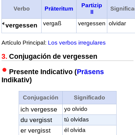
Partizip
Verbo
Präteritum
Signific
II
vergaß
vergessen
olvidar
vergessen
Artículo Principal:
Los verbos irregulares
Conjugación de vergessen
Presente Indicativo (
Präsens
Indikativ)
Conjugación
Significado
ich vergesse
yo olvido
du vergisst
tú olvidas
er vergisst
él olvida