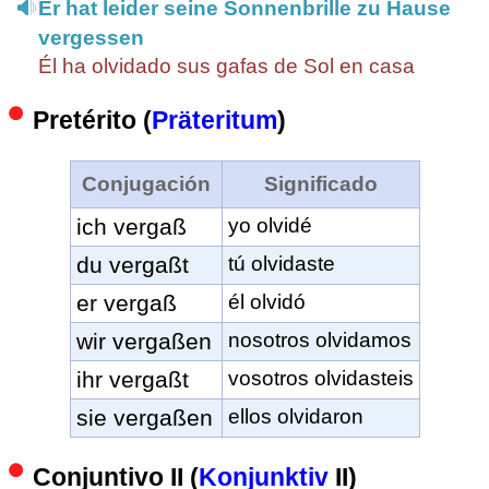
Er hat leider seine Sonnenbrille zu Hause
vergessen
Él ha olvidado sus gafas de Sol en casa
Pretérito (
Präteritum
)
Conjugación
Significado
ich vergaß
yo olvidé
du vergaßt
tú olvidaste
er vergaß
él olvidó
wir vergaßen
nosotros olvidamos
ihr vergaßt
vosotros olvidasteis
sie vergaßen
ellos olvidaron
Conjuntivo II (
Konjunktiv
II)