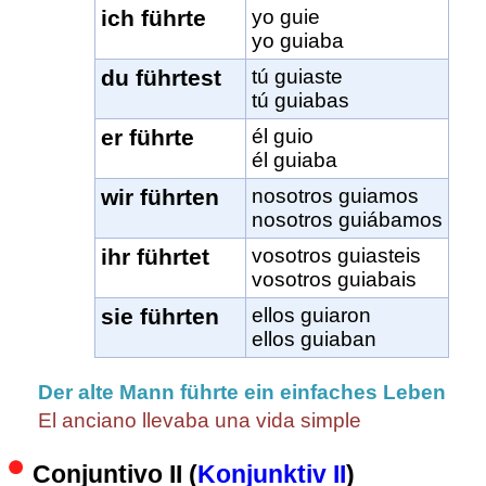
ich führte
yo guie
yo guiaba
du führtest
tú guiaste
tú guiabas
er führte
él guio
él guiaba
wir führten
nosotros guiamos
nosotros guiábamos
ihr führtet
vosotros guiasteis
vosotros guiabais
sie führten
ellos guiaron
ellos guiaban
Der alte Mann führte ein einfaches Leben
El anciano llevaba una vida simple
Conjuntivo II (
Konjunktiv II
)