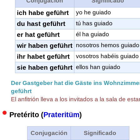
Conjugación
Significado
ich habe geführt
yo he guiado
du hast geführt
tú has guiado
er hat geführt
él ha guiado
wir haben geführt
nosotros hemos guiado
ihr habet geführt
vosotros habéis guiado
sie haben geführt
ellos han guiado
Der Gastgeber hat die Gäste ins Wohnzimme
geführt
El anfitrión lleva a los invitados a la sala de esta
Pretérito (
Prateritüm
)
Conjugación
Significado