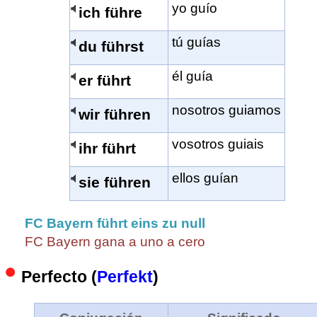
yo guío
ich führe
tú guías
du führst
él guía
er führt
nosotros guiamos
wir führen
vosotros guiais
ihr führt
ellos guían
sie führen
FC Bayern führt eins zu null
FC Bayern gana a uno a cero
Perfecto (
Perfekt
)