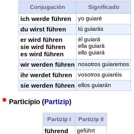
Conjugación
Significado
ich werde führen
yo guiaré
du wirst führen
tú guiarás
er wird führen
él guiará
ella guiará
sie wird führen
ello guiará
es wird führen
wir werden führen
nosotros guiaremos
ihr werdet führen
vosotros guiaréis
sie werden führen
ellos guiarán
Participio (
Partizip
)
Partizip I
Partizip II
führend
geführt