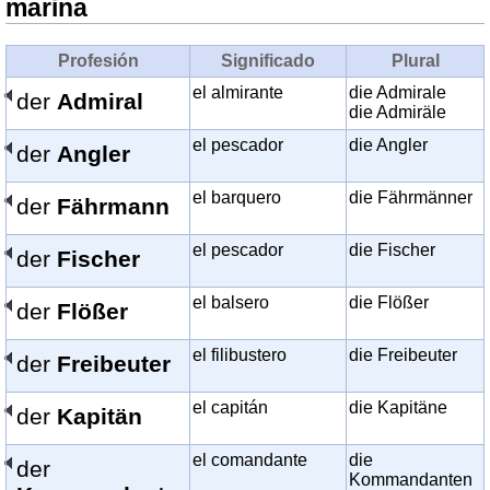
marina
Profesión
Significado
Plural
el almirante
die Admirale
der
Admiral
die Admiräle
el pescador
die Angler
der
Angler
el barquero
die Fährmänner
der
Fährmann
el pescador
die Fischer
der
Fischer
el balsero
die Flößer
der
Flößer
el filibustero
die Freibeuter
der
Freibeuter
el capitán
die Kapitäne
der
Kapitän
el comandante
die
der
Kommandanten