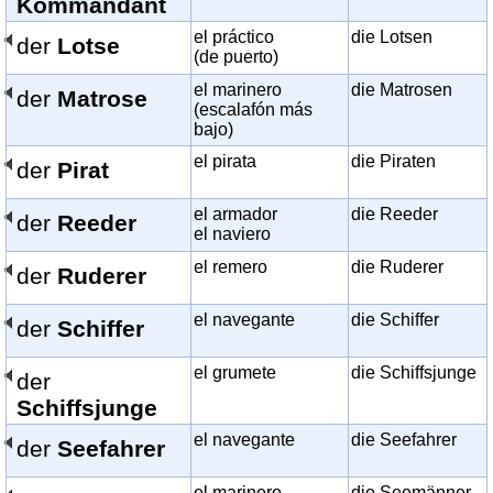
Kommandant
el práctico
die Lotsen
der
Lotse
(de puerto)
el marinero
die Matrosen
der
Matrose
(escalafón más
bajo)
el pirata
die Piraten
der
Pirat
el armador
die Reeder
der
Reeder
el naviero
el remero
die Ruderer
der
Ruderer
el navegante
die Schiffer
der
Schiffer
el grumete
die Schiffsjunge
der
Schiffsjunge
el navegante
die Seefahrer
der
Seefahrer
el marinero
die Seemänner