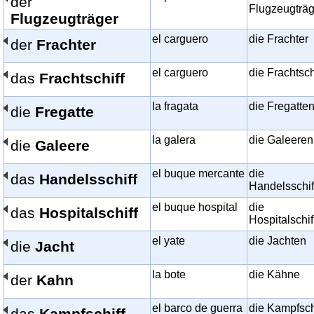
der
Flugzeugträg
Flugzeugträger
el carguero
die Frachter
der
Frachter
el carguero
die Frachtsch
das
Frachtschiff
la fragata
die Fregatte
die
Fregatte
la galera
die Galeeren
die
Galeere
el buque mercante
die
das
Handelsschiff
Handelsschif
el buque hospital
die
das
Hospitalschiff
Hospitalschif
el yate
die Jachten
die
Jacht
la bote
die Kähne
der
Kahn
el barco de guerra
die Kampfsch
das
Kampfschiff