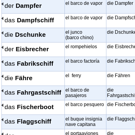
el barco de vapor
die Dampfer
der
Dampfer
el barco de vapor
die Dampfsch
das
Dampfschiff
el junco
die Dschunk
die
Dschunke
(barco chino)
el rompehielos
die Eisbrech
der
Eisbrecher
el barco factoría
die Fabriksch
das
Fabrikschiff
el ferry
die Fähren
die
Fähre
el barco de
die
das
Fahrgastschiff
pasajeros
Fahrgastschi
el barco pesquero
die Fischerb
das
Fischerboot
el buque insignia
die Flaggschi
das
Flaggschiff
nave capitana
el portaaviones
die