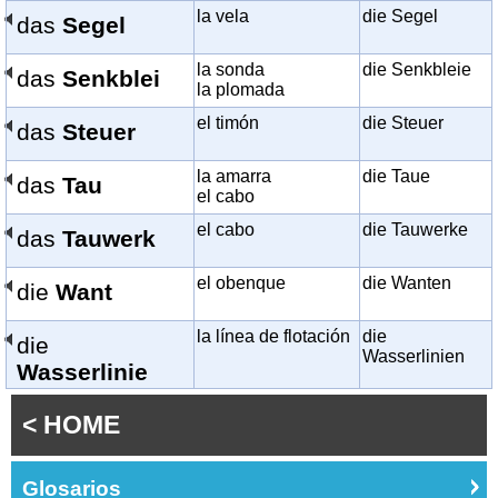
la vela
die Segel
das
Segel
la sonda
die Senkbleie
das
Senkblei
la plomada
el timón
die Steuer
das
Steuer
la amarra
die Taue
das
Tau
el cabo
el cabo
die Tauwerke
das
Tauwerk
el obenque
die Wanten
die
Want
la línea de flotación
die
die
Wasserlinien
Wasserlinie
< HOME
Glosarios