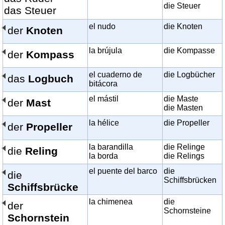
die Steuer
das Steuer
el nudo
die Knoten
der
Knoten
la brújula
die Kompasse
der
Kompass
el cuaderno de
die Logbücher
das
Logbuch
bitácora
el mástil
die Maste
der
Mast
die Masten
la hélice
die Propeller
der
Propeller
la barandilla
die Relinge
die
Reling
la borda
die Relings
el puente del barco
die
die
Schiffsbrücken
Schiffsbrücke
la chimenea
die
der
Schornsteine
Schornstein