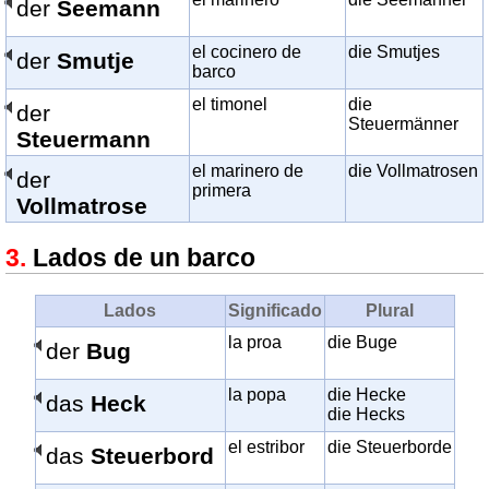
der
Seemann
el cocinero de
die Smutjes
der
Smutje
barco
el timonel
die
der
Steuermänner
Steuermann
el marinero de
die Vollmatrosen
der
primera
Vollmatrose
Lados de un barco
Lados
Significado
Plural
la proa
die Buge
der
Bug
la popa
die Hecke
das
Heck
die Hecks
el estribor
die Steuerborde
das
Steuerbord