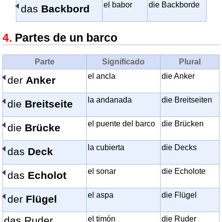
el babor
die Backborde
das
Backbord
Partes de un barco
Parte
Significado
Plural
el ancla
die Anker
der
Anker
la andanada
die Breitseiten
die
Breitseite
el puente del barco
die Brücken
die
Brücke
la cubierta
die Decks
das
Deck
el sonar
die Echolote
das
Echolot
el aspa
die Flügel
der
Flügel
das Ruder
el timón
die Ruder