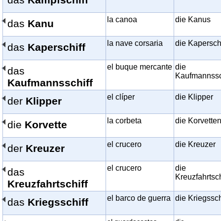
la canoa
die Kanus
das
Kanu
la nave corsaria
die Kapersch
das
Kaperschiff
el buque mercante
die
das
Kaufmannssc
Kaufmannsschiff
el clíper
die Klipper
der
Klipper
la corbeta
die Korvette
die
Korvette
el crucero
die Kreuzer
der
Kreuzer
el crucero
die
das
Kreuzfahrtsch
Kreuzfahrtschiff
el barco de guerra
die Kriegssch
das
Kriegsschiff