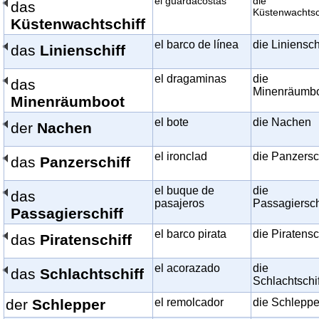
el guardacostas
die
das
Küstenwachtsc
Küstenwachtschiff
el barco de línea
die Liniensch
das
Linienschiff
el dragaminas
die
das
Minenräumb
Minenräumboot
el bote
die Nachen
der
Nachen
el ironclad
die Panzersc
das
Panzerschiff
el buque de
die
das
pasajeros
Passagiersch
Passagierschiff
el barco pirata
die Piratensc
das
Piratenschiff
el acorazado
die
das
Schlachtschiff
Schlachtschi
der
Schlepper
el remolcador
die Schleppe