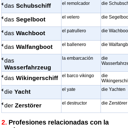
el remolcador
die Schubsch
das
Schubschiff
el velero
die Segelboo
das
Segelboot
el patrullero
die Wachboo
das
Wachboot
el ballenero
die Walfangb
das
Walfangboot
la embarcación
die
das
Wasserfahrz
Wasserfahrzeug
el barco vikingo
die
das
Wikingerschiff
Wikingerschi
el yate
die Yachten
die
Yacht
el destructor
die Zerstörer
der
Zerstörer
Profesiones relacionadas con la