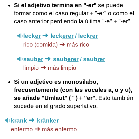
Si el adjetivo termina en "-er"
se puede
formar como el caso regular + "-er" o como el
caso anterior perdiendo la última "-e" + "-er".
➜
leck
er
leck
erer
/ leck
rer
➜
rico (comida)
más rico
➜
saub
er
saub
erer
/ saub
rer
➜
limpio
más limpio
Si un adjetivo es monosílabo,
frecuentemente (con las vocales a, o y u),
se añade "Umlaut" ( ¨ ) + "er".
Esto también
sucede en el grado superlativo.
➜
krank
kränk
er
➜
enfermo
más enfermo