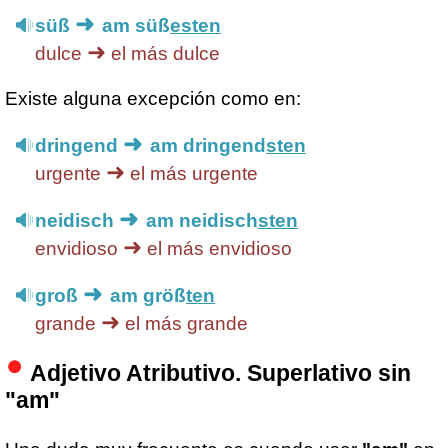
➜
süß
am süß
esten
➜
dulce
el más dulce
Existe alguna excepción como en:
➜
dringend
am dringend
sten
➜
urgente
el más urgente
➜
neidisch
am neidisch
sten
➜
envidioso
el más envidioso
➜
groß
am größ
ten
➜
grande
el más grande
Adjetivo Atributivo. Superlativo sin
"am"