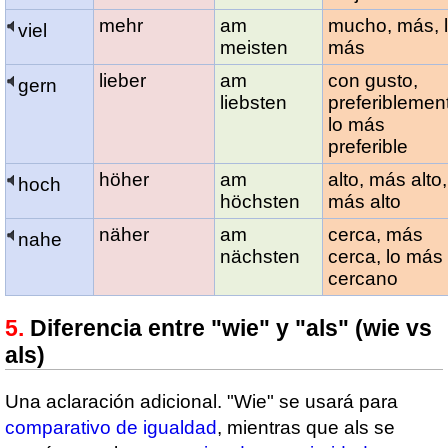
mehr
am
mucho, más, 
viel
meisten
más
lieber
am
con gusto,
gern
liebsten
preferiblemen
lo más
preferible
höher
am
alto, más alto,
hoch
höchsten
más alto
näher
am
cerca, más
nahe
nächsten
cerca, lo más
cercano
Diferencia entre "wie" y "als" (wie vs
als)
Una aclaración adicional. "Wie" se usará para
comparativo de igualdad
, mientras que als se