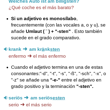
Welches Auto ist am billigsten?
¿Qué coche es el más barato?
Si un adjetivo es monosílabo
,
frecuentemente (con las vocales a, o y u), se
añade
Umlaut ( ¨ ) + "-sten"
. Esto también
sucede en el grado comparativo.
➜
krank
am kr
ä
nk
sten
➜
enfermo
el más enfermo
Cuando el adjetivo termina en una de estas
consonantes:"-d", "-t", "-s", "-ß", "-sch", "-x", o
"-z" se añade una
"-e-"
entre el adjetivo en
grado positivo y la terminación
"-sten".
➜
seriös
am seriös
esten
➜
serio
el más serio