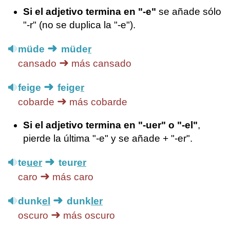
Si el adjetivo termina en "-e"
se añade sólo
"-r" (no se duplica la "-e").
➜
müde
müde
r
➜
cansado
más cansado
➜
feige
feige
r
➜
cobarde
más cobarde
Si el adjetivo termina en "-uer" o "-el"
,
pierde la última "-e" y se añade + "-er".
➜
te
uer
teur
er
➜
caro
más caro
➜
dunk
el
dunk
ler
➜
oscuro
más oscuro